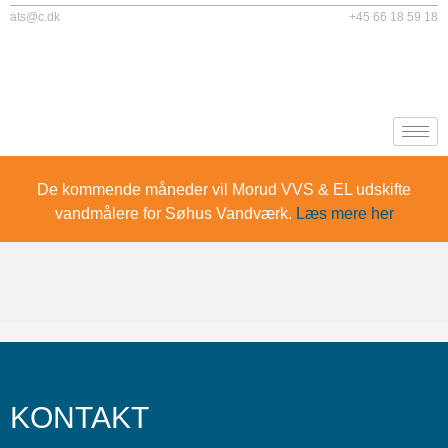
ats@c.dk
+45 66 18 59 18
De kommende måneder vil Morud VVS & EL udskifte
vandmålere for Søhus Vandværk.
Læs mere her
KONTAKT