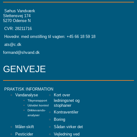
Søhus Vandværk
Slettensvej 174
5270 Odense N
CVR: 28211716
Hovednr. med omstilling til vagten: +45 66 18 59 18
ats@c.dk
formand@shvand.dk
GENVEJE
PRAKTISK INFORMATION
Vandanalyse
Kort over
ledningsnet og
Tilsynsrapport
stophaner
Udvidet kontrol
Drikkevands-
Kontraventiler
analyser
Boring
Måler-skift
Sådan virker det
Pesticider
Vejledning ved