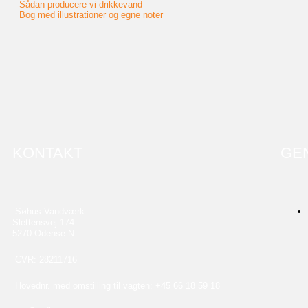
Sådan producere vi drikkevand
Bog med illustrationer og egne noter
KONTAKT
GE
Søhus Vandværk
Slettensvej 174
5270 Odense N
CVR: 28211716
Hovednr. med omstilling til vagten: +45 66 18 59 18