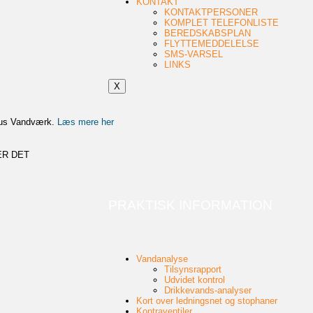
KONTAKT
KONTAKTPERSONER
KOMPLET TELEFONLISTE
BEREDSKABSPLAN
FLYTTEMEDDELELSE
SMS-VARSEL
LINKS
X
hus Vandværk.
Læs mere her
ER DET
PRAKTISK INFORMATION
Vandanalyse
Tilsynsrapport
Udvidet kontrol
Drikkevands-analyser
Kort over ledningsnet og stophaner
Kontraventiler