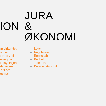
JURA
ION
&
ØKONOMI
n virker det
Love
icider
Regulativer
edning ved
Regnskab
rening på
Budget
dforsyningen
Takstblad
elshavere
Persondatapolitik
 stillede
rgsmål