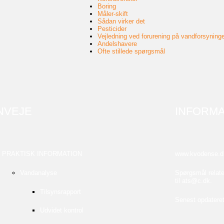
Boring
Måler-skift
Sådan virker det
Pesticider
Vejledning ved forurening på vandforsyning
Andelshavere
Ofte stillede spørgsmål
NVEJE
INFORMA
PRAKTISK INFORMATION
www.kvodense.d
Vandanalyse
Spørgsmål relate
til
ats@c.dk
.
Tilsynsrapport
Senest opdateret
Udvidet kontrol