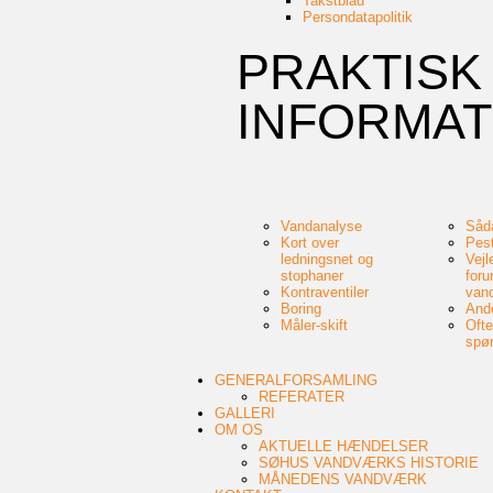
Takstblad
Persondatapolitik
PRAKTISK
INFORMAT
Vandanalyse
Såda
Kort over
Pest
ledningsnet og
Vejl
stophaner
foru
Kontraventiler
van
Boring
And
Måler-skift
Ofte
spø
GENERALFORSAMLING
REFERATER
GALLERI
OM OS
AKTUELLE HÆNDELSER
SØHUS VANDVÆRKS HISTORIE
MÅNEDENS VANDVÆRK