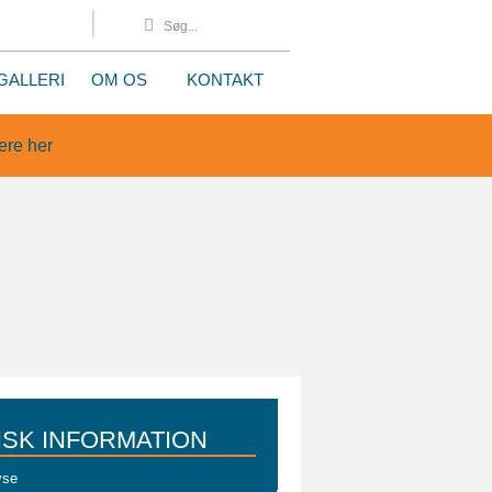
8
GALLERI
OM OS
KONTAKT
re her
ISK INFORMATION
yse