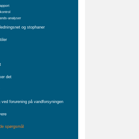
rapport
kontrol
ands-analyser
 ledningsnet og stophaner
iler
t
ker det
r
g ved forurening på vandforsyningen
vere
lede spørgsmål