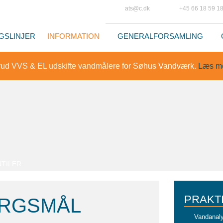
ats@c.dk
+45 66 18 59 1
GSLINJER
INFORMATION
GENERALFORSAMLING
ud VVS & EL udskifte vandmålere for Søhus Vandværk.
Læs me
TILER​
PRAKT
ØRGSMÅL
Vandanal