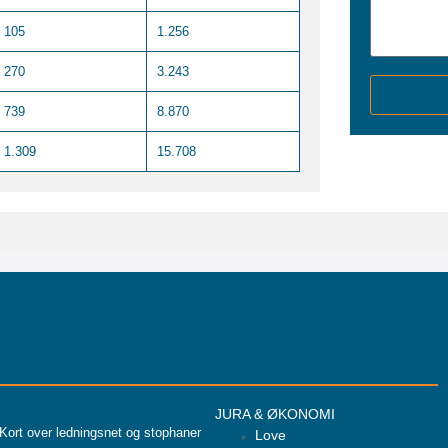
105
1.256
270
3.243
739
8.870
1.309
15.708
JURA & ØKONOMI
Kort over ledningsnet og stophaner
Love