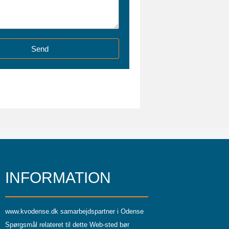
Send
INFORMATION
www.kvodense.dk
samarbejdspartner i Odense
Spørgsmål relateret til dette Web-sted bør