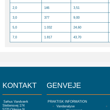
2,0
146
3,51
3,0
377
9,00
5,0
1.032
24,60
7,0
1.817
43,70
KONTAKT
GENVEJE
Søhus Vandværk
PRAKTISK INFORMATION
Slettensvej 174
Vandanalyse
5270 Odense N