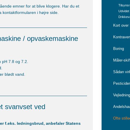
Tilsyns
tående emner for at blive klogere. Har du et
Udvidet 
a kontaktformularen i højre side.
Drikkev
Kort over
emaskine / opvaskemaskine
Kontravent
Boring
Måler-skif
 pH 7.8 og 7.2.
d.
Sådan vir
r blødt vand.
Pesticide
Vejlednin
et svanvset ved
Andelsha
Ofte stil
ter f.eks. ledningsbrud, anbefaler Statens