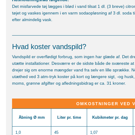
Det misfarvede tøj lægges i blød i vand tilsat 1 dl. (3 breve) citro
tøjet og vaskes igennem i en varm sodaopløsning af 3 dl. soda ti
efter almindelig vask.
Hvad koster vandspild?
Vandspild er overflødigt forbrug, som ingen har glæde af. Det dr
utætte installationer. Desværre er de sidste både de sværeste at
drejer sig om enorme mængder vand fra selv en lille sprække. 
utæthed ved 3 atm-tryk koster på kort og længere sigt, -og husk,
moms, grønne afgifter og afledningsbidrag er ca. 31 kroner.
OMKOSTNINGER VED 
Åbning Ø mm
Liter pr. time
Kubikmeter pr. dag
1,0
45
1,07