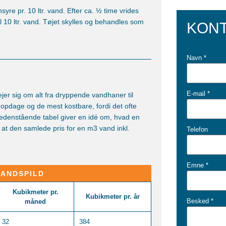
nsyre pr. 10 ltr. vand. Efter ca. ½ time vrides
l 10 ltr. vand. Tøjet skylles og behandles som
KONT
Navn *
E-mail *
ejer sig om alt fra dryppende vandhaner til
 opdage og de mest kostbare, fordi det ofte
Nedenstående tabel giver en idé om, hvad en
 at den samlede pris for en m3 vand inkl.
Telefon
Emne *
VANDSPILD
Kubikmeter pr.
Kubikmeter pr. år
Besked *
måned
32
384