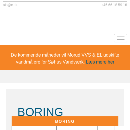
ats@c.dk
+45 66 18 59 18
De kommende måneder vil Morud VVS & EL udskifte
vandmålere for Søhus Vandværk.
Læs mere her
FORSIDE
/
INFORMATION
/
PRAKTISK INFORMATION
/
KONTRAVENTILER​
BORING
BORING