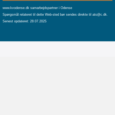
www.kvodense.dk
samarbejdspartner i Odense
Spørgsmål relateret til dette Web-sted bør sendes direkte til
ats@c.dk
.
Senest opdateret: 28.07.2025