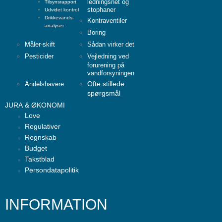
ledningsnet og
Tilsynsrapport
stophaner
Udvidet kontrol
Drikkevands-
Kontraventiler
analyser
Boring
Måler-skift
Sådan virker det
Pesticider
Vejledning ved
forurening på
vandforsyningen
Ofte stillede
Andelshavere
spørgsmål
JURA & ØKONOMI
Love
Regulativer
Regnskab
Budget
Takstblad
Persondatapolitik
INFORMATION