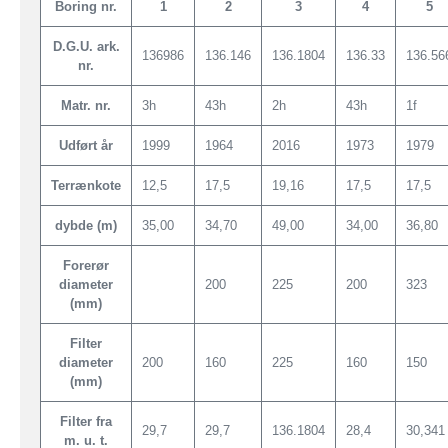
Boring nr.
1
2
3
4
5
D.G.U. ark.
136986
136.146
136.1804
136.33
136.56
nr.
Matr. nr.
3h
43h
2h
43h
1f
Udført år
1999
1964
2016
1973
1979
Terrænkote
12,5
17,5
19,16
17,5
17,5
dybde (m)
35,00
34,70
49,00
34,00
36,80
Forerør
diameter
200
225
200
323
(mm)
Filter
diameter
200
160
225
160
150
(mm)
Filter fra
29,7
29,7
136.1804
28,4
30,341
m. u. t.