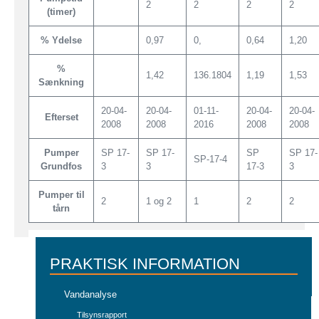
2
2
2
2
(timer)
% Ydelse
0,97
0,
0,64
1,20
%
1,42
136.1804
1,19
1,53
Sænkning
20-04-
20-04-
01-11-
20-04-
20-04-
Efterset
2008
2008
2016
2008
2008
Pumper
SP 17-
SP 17-
SP
SP 17-
SP-17-4
Grundfos
3
3
17-3
3
Pumper til
2
1 og 2
1
2
2
tårn
PRAKTISK INFORMATION
Vandanalyse
Tilsynsrapport