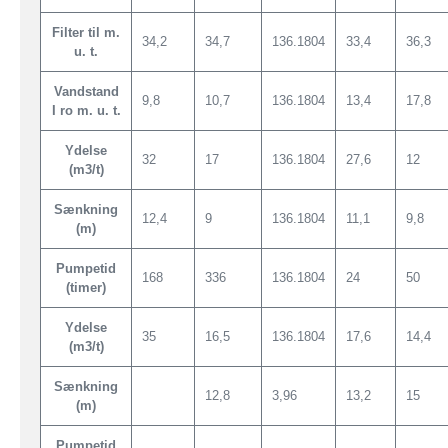
Filter til m.
34,2
34,7
136.1804
33,4
36,3
u. t.
Vandstand
9,8
10,7
136.1804
13,4
17,8
I ro m. u. t.
Ydelse
32
17
136.1804
27,6
12
(m3/t)
Sænkning
12,4
9
136.1804
11,1
9,8
(m)
Pumpetid
168
336
136.1804
24
50
(timer)
Ydelse
35
16,5
136.1804
17,6
14,4
(m3/t)
Sænkning
12,8
3,96
13,2
15
(m)
Pumpetid