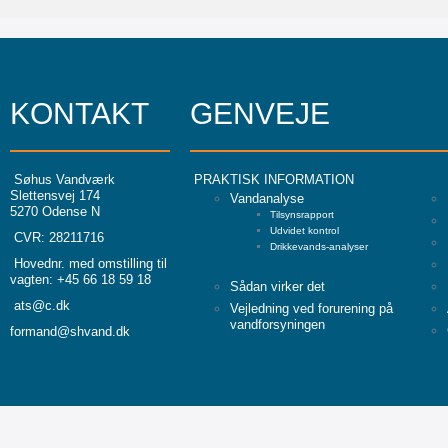
KONTAKT
GENVEJE
Søhus Vandværk
PRAKTISK INFORMATION
Slettensvej 174
Vandanalyse
5270 Odense N
Tilsynsrapport
Udvidet kontrol
CVR: 28211716
Drikkevands-analyser
Hovednr. med omstilling til
vagten: +45 66 18 59 18
Sådan virker det
ats@c.dk
Vejledning ved forurening på
vandforsyningen
formand@shvand.dk