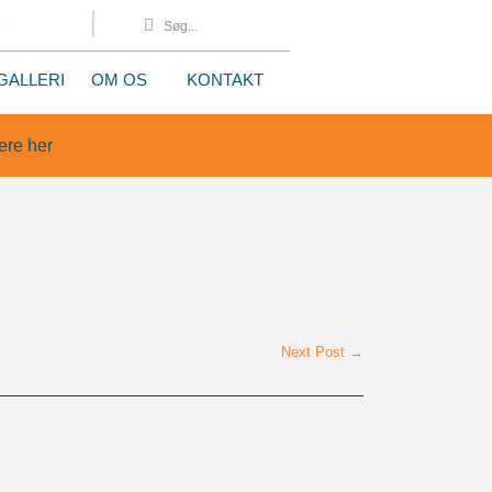
8
GALLERI
OM OS
KONTAKT
re her
Next Post →