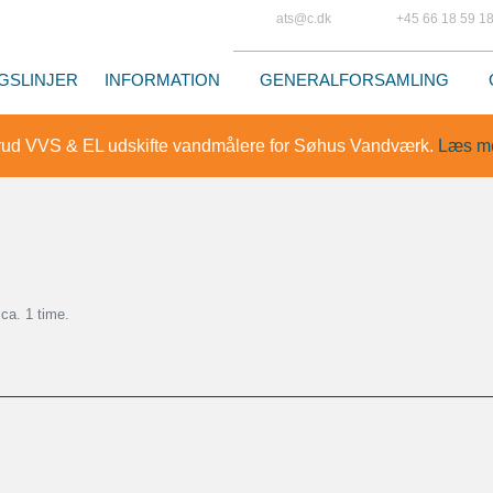
ats@c.dk
+45 66 18 59 1
GSLINJER
INFORMATION
GENERALFORSAMLING
ud VVS & EL udskifte vandmålere for Søhus Vandværk.
Læs me
ca. 1 time.